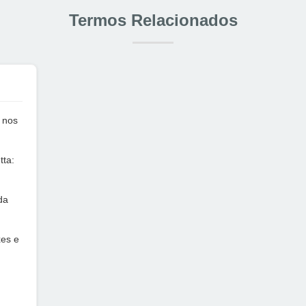
Termos Relacionados
 nos
tta:
da
xes e