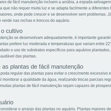
res de fácil manutenção incluem a anúbia, a espada-selvagem
a que não requer muita luz e se adapta facilmente a diferentes
maiores, onde pode crescer e se desenvolver sem problemas. Já
 verde nas rochas e troncos do aquário.
o cultivo
nutenção se desenvolvam adequadamente, é importante garantir 
antas prefere luz moderada e temperaturas que variam entre 22
ado o uso de substratos específicos para aquários plantados,
saudável das plantas.
as plantas de fácil manutenção
poda regular das plantas para evitar o crescimento excessivo 
l monitorar a qualidade da água, realizando trocas parciais reg
a muitas plantas de fácil manutenção sejam capazes de prospera
quário
 considerar o arranjo das plantas no aquário. Plantas maiores 