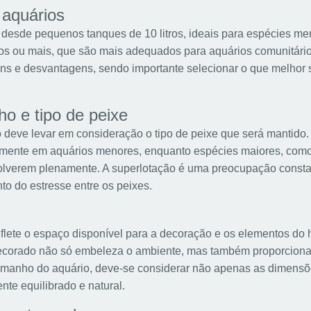
aquários
desde pequenos tanques de 10 litros, ideais para espécies me
tros ou mais, que são mais adequados para aquários comunitári
s e desvantagens, sendo importante selecionar o que melhor 
ho e tipo de peixe
 deve levar em consideração o tipo de peixe que será mantido
lmente em aquários menores, enquanto espécies maiores, como
lverem plenamente. A superlotação é uma preocupação constan
o do estresse entre os peixes.
ete o espaço disponível para a decoração e os elementos do h
ecorado não só embeleza o ambiente, mas também proporciona 
 tamanho do aquário, deve-se considerar não apenas as dimen
nte equilibrado e natural.