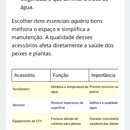
água.
Escolher
itens essenciais aquário
bons
melhora o espaço e simplifica a
manutenção. A qualidade desses
acessórios afeta diretamente a saúde dos
peixes e plantas.
Acessório
Função
Importância
Monitora a temperatura da
Previne estresse nos
Termômetro
água
peixes
Remove impurezas da
Melhora a qualidade da
Skimmer
superfície
água
Fornece dióxido de
Garante crescimento
Equipamento de CO²
carbono para plantas
saudável das plantas