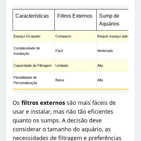
Características
Filtros Externos
Sump de
Aquários
Espaço Ocupado
Compacto
Requer espaço adicional
Complexidade de
Fácil
Moderada
Instalação
Capacidade de Filtragem
Limitada
Alta
Flexibilidade de
Baixa
Alta
Personalização
Os
filtros externos
são mais fáceis de
usar e instalar, mas não tão eficientes
quanto os sumps. A decisão deve
considerar o tamanho do aquário, as
necessidades de filtragem e preferências