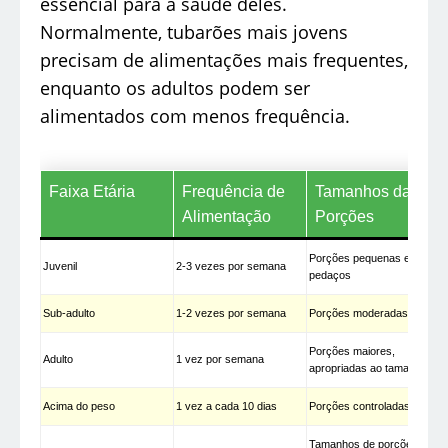
essencial para a saúde deles.
Normalmente, tubarões mais jovens
precisam de alimentações mais frequentes,
enquanto os adultos podem ser
alimentados com menos frequência.
Faixa Etária
Frequência de
Tamanhos das
Alimentação
Porções
Porções pequenas e em
Juvenil
2-3 vezes por semana
pedaços
Sub-adulto
1-2 vezes por semana
Porções moderadas
Porções maiores,
Adulto
1 vez por semana
apropriadas ao tamanho
Acima do peso
1 vez a cada 10 dias
Porções controladas
Tamanhos de porções